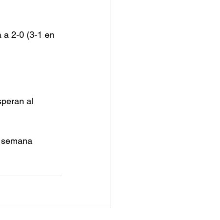
 a 2-0 (3-1 en 
speran al 
e semana 