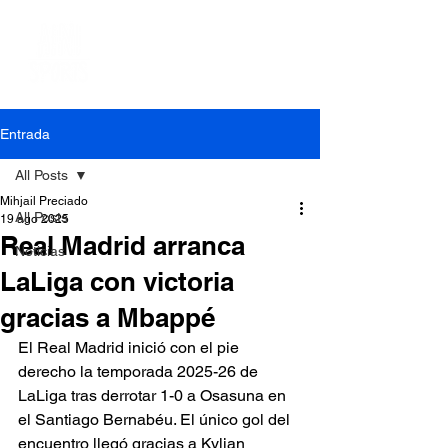
Entrada
All Posts
Mihjail Preciado
All Posts
19 ago 2025
Real Madrid arranca
Noticias
LaLiga con victoria
gracias a Mbappé
El Real Madrid inició con el pie 
derecho la temporada 2025-26 de 
LaLiga tras derrotar 1-0 a Osasuna en 
el Santiago Bernabéu. El único gol del 
encuentro llegó gracias a Kylian 