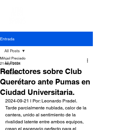
Entrada
All Posts
Mihjail Preciado
All Posts
21 sept 2024
Reflectores sobre Club
Noticias
Querétaro ante Pumas en
Ciudad Universitaria.
2024-09-21 l Por: Leonardo Pradel.
Tarde parcialmente nublada, calor de la 
cantera, unido al sentimiento de la 
rivalidad latente entre ambos equipos, 
crean el escenario perfecto para el 