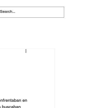
enfrentaban en 
s buscaban 